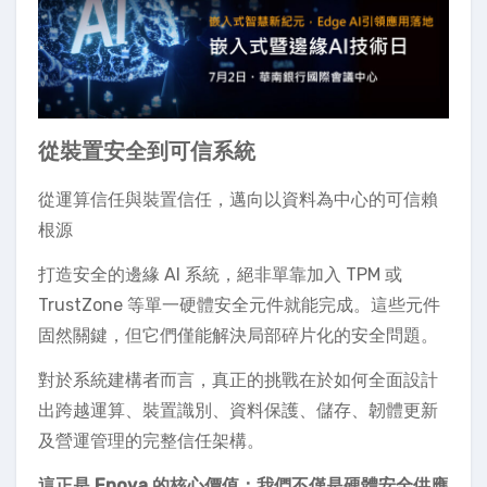
從裝置安全到可信系統
從運算信任與裝置信任，邁向以資料為中心的可信賴
根源
打造安全的邊緣 AI 系統，絕非單靠加入 TPM 或
TrustZone 等單一硬體安全元件就能完成。這些元件
固然關鍵，但它們僅能解決局部碎片化的安全問題。
對於系統建構者而言，真正的挑戰在於如何全面設計
出跨越運算、裝置識別、資料保護、儲存、韌體更新
及營運管理的完整信任架構。
這正是 Enova 的核心價值：我們不僅是硬體安全供應