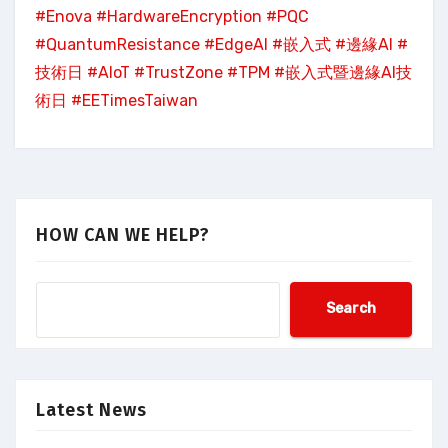
#Enova
#HardwareEncryption
#PQC
#QuantumResistance
#EdgeAI
#嵌入式
#邊緣AI
#
技術日
#AIoT
#TrustZone
#TPM
#嵌入式暨邊緣AI技
術日
#EETimesTaiwan
HOW CAN WE HELP?
Search
Latest News