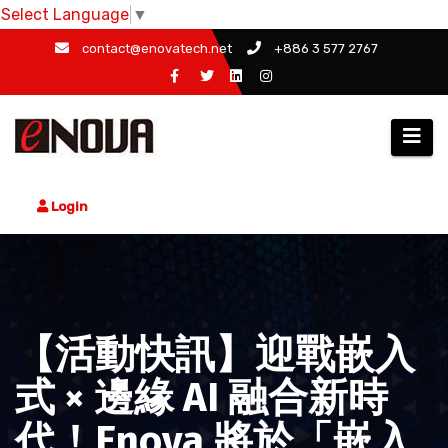
Select Language
▼
Skip
contact@enovatech.net
+886 3 577 2767
to
content
Login
【活動快訊】迎戰嵌入
式 × 邊緣 AI 融合新時
代！Enova 將於「嵌入