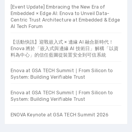
[Event Update] Embracing the New Era of
Embedded × Edge AI: Enova to Unveil Data-
Centric Trust Architecture at Embedded & Edge
AI Tech Forum
【活動快訊】迎戰嵌入式 × 邊緣 AI 融合新時代！
Enova 將於「嵌入式與邊緣 AI 技術日」解構「以資
料為中心」的信任藍圖從裝置安全到可信系統
Enova at GSA TECH Summit ∣ From Silicon to
System: Building Verifiable Trust
Enova at GSA TECH Summit ∣ From Silicon to
System: Building Verifiable Trust
ENOVA Keynote at GSA TECH Summit 2026