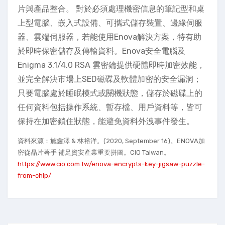
片與產品整合。 對於必須處理機密信息的筆記型和桌
上型電腦、嵌入式設備、可攜式儲存裝置、邊緣伺服
器、雲端伺服器，若能使用Enova解決方案，特有助
於即時保密儲存及傳輸資料。Enova安全電腦及
Enigma 3.1/4.0 RSA 雲密鑰提供硬體即時加密效能，
並完全解決市場上SED磁碟及軟體加密的安全漏洞；
只要電腦處於睡眠模式或關機狀態，儲存於磁碟上的
任何資料包括操作系統、暫存檔、用戶資料等，皆可
保持在加密鎖住狀態，能避免資料外洩事件發生。
資料來源：施鑫澤 & 林裕洋。(2020, September 16)。ENOVA加
密從晶片著手 補足資安產業重要拼圖。CIO Taiwan。
https://www.cio.com.tw/enova-encrypts-key-jigsaw-puzzle-
from-chip/