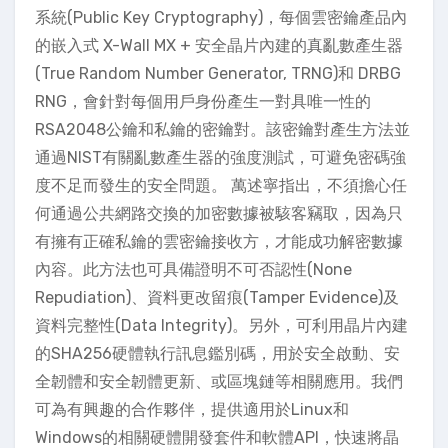
系統(Public Key Cryptography)，每個雲密鑰產品內
的嵌入式 X-Wall MX + 安全晶片內建的真亂數產生器
(True Random Number Generator, TRNG)和 DRBG
RNG，會針對每個用戶身份產生一對具唯一性的
RSA2048公鑰和私鑰的密鑰對。該密鑰對產生方法並
通過NIST有關亂數產生器的強度測試，可避免密碼強
度不足而發生的安全問題。 萬述寧指出，不須擔心任
何通過公共網路交換的加密數據被駭客竊取，因為只
有擁有正確私鑰的雲密鑰接收方，才能成功解密數據
內容。此方法也可具備證明不可否認性(None
Repudiation)、資料更改留痕(Tamper Evidence)及
資料完整性(Data Integrity)。另外，可利用晶片內建
的SHA256硬體執行訊息鑑別碼，用於安全啟動、安
全韌體和安全韌體更新、或區塊鏈等相關應用。我們
可為有興趣的合作夥伴，提供適用於Linux和
Windows的相關硬體開發套件和軟體API，快速將晶