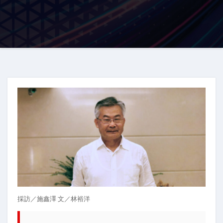
採訪／施鑫澤 文／林裕洋