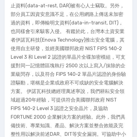
止資料(data-at-rest, DAR)被有心人士竊取。另外，
部分員工因資安意識不足，在公用網路上傳送未加密
過的資料，即傳輸明文資料(data-in-transit, DIT)，
也同樣會引來駭客入侵。 有鑑於此，台灣本土資安業
者伊諾瓦科技(Enova Technology)推出安全電腦，其
使用自主研發，並經美國聯邦政府 NIST FIPS 140-2
Level 3 和 Level 2 認證的單晶片全碟加密模組，可支
援對同一記憶體區塊執行 2500 次以上寫入/抹除的企
業級閃存，以及符合 FIPS 140-2 單晶片認證的身份驗
證驅動，堪稱是企業或政府不可或缺的安全電腦解決
方案。 伊諾瓦科技總經理萬述寧說，我們耕耘安全領
域超過20年經驗，可提供符合美國聯邦政府 NIST
FIPS 140-2 Level 3 認證之安全晶片，及協助
FORTUNE 2000 企業解決方案的經驗。此外，我們具
備技術、專業知識、產品、解決方案並整合效能及完
整性用以解決前述DAR、DIT等安全漏洞。可協助中小