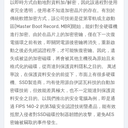
以即時方式自動地對資料加/解密，因此該過程對使用
者完全透明，使用者不知道加密晶片的存在。有別於
傳統軟體加密方式，該公司技術是從第零軌或主啟動
區(Master Boot Record, MBR)開始，能針對全硬碟機
進行加密。由於在晶片上的加密密鑰，僅在下一次復
電循環之前有效，即關閉電源後密鑰將消失，重新啟
動之後必先經認證程序，才可能恢復密鑰。因此，遺
失或被盜的加密磁碟，將會被其他主機視為原始且未
格式化的磁碟，從而達到保護資料隱私之目的。 萬述
寧說，在保護資料安全的前提下，市面上有很多硬碟
機、SSD製造商，均有使用源自伊諾瓦科技的自動加
密碟技術，但效能差異極大，也不一定能達到保護資
料安全之目的。以我們推出的安全電腦為例，即是通
過 FIPS 140-2 的第3級安全認證技術暨產品，能有效
抵禦入侵者對SSD磁碟控制器韌體的攻擊，避免AES
密鑰被竊取的事件發生。